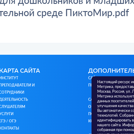
для дошкольников и младших
тельной среде ПиктоМир.pdf
КАРТА САЙТА
ДОПОЛНИТЕЛ
ИНСТИТУТ
САЙТ МИНИСТЕРСТВА
Настоящий ресурс и
ПРЕПОДАВАТЕЛИ И
ПРОСВЕЩЕНИЯ РФ
Метрика, предостав
Москва, Россия, ул. 
СОТРУДНИКИ
Метрика использует 
ДЕЯТЕЛЬНОСТЬ
САЙТ МИНИСТЕРСТВА
данных посетителей
улучшения качества
СЛУШАТЕЛЯМ
ОБРАЗОВАНИЯ И НАУКИ 
Вы автоматически с
УСЛУГИ
ПОЛИТИКА
технологий. Собран
идентифицировать в
ЕГЭ / ОГЭ
КОНФИДЕНЦИАЛЬНОСТ
нашего сайта. Инфор
КОНТАКТЫ
собранная при помощ