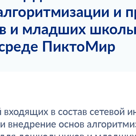
 алгоритмизации и 
в и младших школь
 среде ПиктоМир
й входящих в состав сетевой
и внедрение основ алгоритми