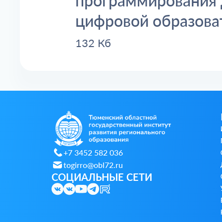
программирования 
цифровой образова
132 Кб
+7 3452 582 036
togirro@obl72.ru
СОЦИАЛЬНЫЕ СЕТИ