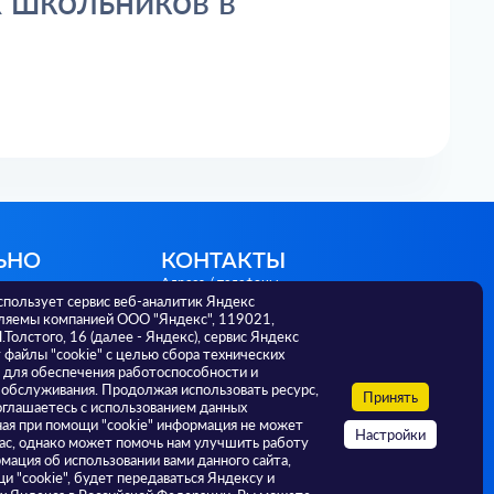
 школьников в
ЬНО
КОНТАКТЫ
Адреса / телефоны
спользует сервис веб-аналитик Яндекс
г. Тюмень, ул. Советская 56,
ляемы компанией ООО "Яндекс", 119021,
625000; +7 3452 582 036
Л.Толстого, 16 (далее - Яндекс), сервис Яндекс
г. Тюмень, ул. Малыгина, 73,
файлы "cookie" с целью сбора технических
625000; +7 3452 393 174
 для обеспечения работоспособности и
г. Тюмень, ул. Ленина, 69А, 625000;
 обслуживания. Продолжая использовать ресурс,
РФ
Принять
+7 3452 638 116
оглашаетесь с использованием данных
ная при помощи "cookie" информация не может
Настройки
ас, однако может помочь нам улучшить работу
И
мация об использовании вами данного сайта,
и "cookie", будет передаваться Яндексу и