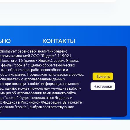
ЬНО
КОНТАКТЫ
Адреса / телефоны
спользует сервис веб-аналитик Яндекс
г. Тюмень, ул. Советская 56,
ляемы компанией ООО "Яндекс", 119021,
625000; +7 3452 582 036
Л.Толстого, 16 (далее - Яндекс), сервис Яндекс
г. Тюмень, ул. Малыгина, 73,
файлы "cookie" с целью сбора технических
625000; +7 3452 393 174
 для обеспечения работоспособности и
г. Тюмень, ул. Ленина, 69А, 625000;
 обслуживания. Продолжая использовать ресурс,
РФ
Принять
+7 3452 638 116
оглашаетесь с использованием данных
ная при помощи "cookie" информация не может
Настройки
ас, однако может помочь нам улучшить работу
И
мация об использовании вами данного сайта,
и "cookie", будет передаваться Яндексу и
ах Яндекса в Российской Федерации. Вы можете
ьзования "cookie", выбрав соответствующие
е.