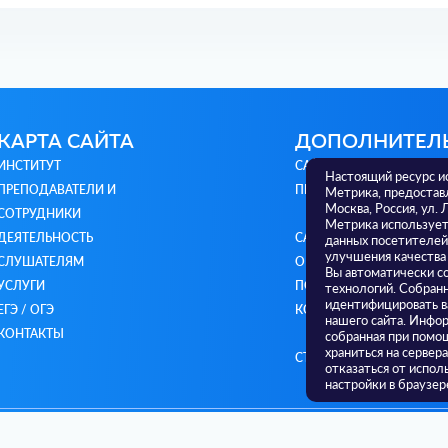
КАРТА САЙТА
ДОПОЛНИТЕЛ
ИНСТИТУТ
САЙТ МИНИСТЕРСТВА
Настоящий ресурс и
ПРЕПОДАВАТЕЛИ И
ПРОСВЕЩЕНИЯ РФ
Метрика, предостав
Москва, Россия, ул. 
СОТРУДНИКИ
Метрика использует 
ДЕЯТЕЛЬНОСТЬ
САЙТ МИНИСТЕРСТВА
данных посетителей
улучшения качества
СЛУШАТЕЛЯМ
ОБРАЗОВАНИЯ И НАУКИ 
Вы автоматически с
УСЛУГИ
ПОЛИТИКА
технологий. Собран
идентифицировать в
ЕГЭ / ОГЭ
КОНФИДЕНЦИАЛЬНОСТ
нашего сайта. Инфор
КОНТАКТЫ
собранная при помощ
храниться на сервер
СТАРЫЙ САЙТ
отказаться от испол
настройки в браузер
Все права защищены © ТОГИРРО 2026