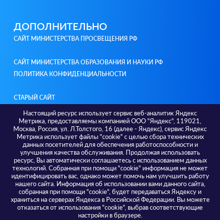
ДОПОЛНИТЕЛЬНО
САЙТ МИНИСТЕРСТВА ПРОСВЕЩЕНИЯ РФ
САЙТ МИНИСТЕРСТВА ОБРАЗОВАНИЯ И НАУКИ РФ
ПОЛИТИКА КОНФИДЕНЦИАЛЬНОСТИ
СТАРЫЙ САЙТ
Настоящий ресурс использует сервис веб-аналитик Яндекс
Метрика, предоставляемы компанией ООО "Яндекс", 119021,
КОНТАКТЫ
Москва, Россия, ул. Л.Толстого, 16 (далее - Яндекс), сервис Яндекс
Метрика использует файлы "cookie" с целью сбора технических
Адреса / телефоны
данных посетителей для обеспечения работоспособности и
г. Тюмень, ул. Советская 56, 625000; +7 3452 582 036
улучшения качества обслуживания. Продолжая использовать
г. Тюмень, ул. Малыгина, 73, 625000; +7 3452 393 174
ресурс, Вы автоматически соглашаетесь с использованием данных
г. Тюмень, ул. Ленина, 69А, 625000; +7 3452 638 116
технологий. Собранная при помощи "cookie" информация не может
идентифицировать вас, однако может помочь нам улучшить работу
нашего сайта. Информация об использовании вами данного сайта,
собранная при помощи "cookie", будет передаваться Яндексу и
храниться на серверах Яндекса в Российской Федерации. Вы можете
отказаться от использования "cookie", выбрав соответствующие
настройки в браузере.