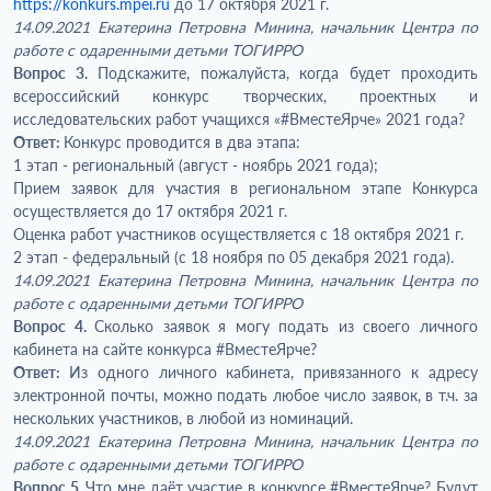
https://konkurs.mpei.ru
до 17 октября 2021 г.
14.09.2021 Екатерина Петровна Минина, начальник Центра по
работе с одаренными детьми ТОГИРРО
Вопрос 3.
Подскажите, пожалуйста, когда будет проходить
всероссийский конкурс творческих, проектных и
исследовательских работ учащихся «#ВместеЯрче» 2021 года?
Ответ:
Конкурс проводится в два этапа:
1 этап - региональный (август - ноябрь 2021 года);
Прием заявок для участия в региональном этапе Конкурса
осуществляется до 17 октября 2021 г.
Оценка работ участников осуществляется с 18 октября 2021 г.
2 этап - федеральный (с 18 ноября по 05 декабря 2021 года).
14.09.2021 Екатерина Петровна Минина, начальник Центра по
работе с одаренными детьми ТОГИРРО
Вопрос 4.
Сколько заявок я могу подать из своего личного
кабинета на сайте конкурса #ВместеЯрче?
Ответ:
Из одного личного кабинета, привязанного к адресу
электронной почты, можно подать любое число заявок, в т.ч. за
нескольких участников, в любой из номинаций.
14.09.2021 Екатерина Петровна Минина, начальник Центра по
работе с одаренными детьми ТОГИРРО
Вопрос 5.
Что мне даёт участие в конкурсе #ВместеЯрче? Будут