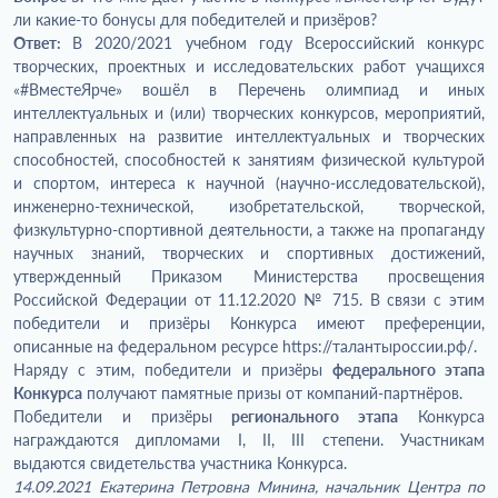
ли какие-то бонусы для победителей и призёров?
Ответ:
В 2020/2021 учебном году Всероссийский конкурс
творческих, проектных и исследовательских работ учащихся
«#ВместеЯрче» вошёл в Перечень олимпиад и иных
интеллектуальных и (или) творческих конкурсов, мероприятий,
направленных на развитие интеллектуальных и творческих
способностей, способностей к занятиям физической культурой
и спортом, интереса к научной (научно-исследовательской),
инженерно-технической, изобретательской, творческой,
физкультурно-спортивной деятельности, а также на пропаганду
научных знаний, творческих и спортивных достижений,
утвержденный Приказом Министерства просвещения
Российской Федерации от 11.12.2020 № 715. В связи с этим
победители и призёры Конкурса имеют преференции,
описанные на федеральном ресурсе https://талантыроссии.рф/.
Наряду с этим, победители и призёры
федерального этапа
Конкурса
получают памятные призы от компаний-партнёров.
Победители и призёры
регионального этапа
Конкурса
награждаются дипломами I, II, III степени. Участникам
выдаются свидетельства участника Конкурса.
14.09.2021 Екатерина Петровна Минина, начальник Центра по