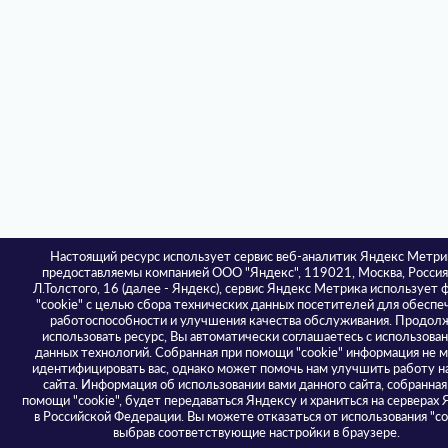
Настоящий ресурс использует сервис веб-аналитик Яндекс Метри
предоставляемы компанией ООО "Яндекс", 119021, Москва, Россия,
Л.Толстого, 16 (далее - Яндекс), сервис Яндекс Метрика использует
"cookie" с целью сбора технических данных посетителей для обеспе
работоспособности и улучшения качества обслуживания. Продол
использовать ресурс, Вы автоматически соглашаетесь с использова
данных технологий. Собранная при помощи "cookie" информация не 
идентифицировать вас, однако может помочь нам улучшить работу н
сайта. Информация об использовании вами данного сайта, собранная
помощи "cookie", будет передаваться Яндексу и храниться на серверах 
в Российской Федерации. Вы можете отказаться от использования "coo
выбрав соответствующие настройки в браузере.