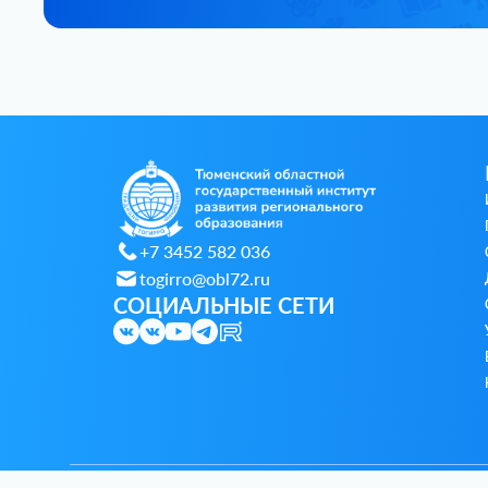
+7 3452 582 036
togirro@obl72.ru
СОЦИАЛЬНЫЕ СЕТИ