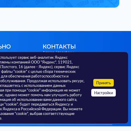
ЬНО
КОНТАКТЫ
Адреса / телефоны
спользует сервис веб-аналитик Яндекс
г. Тюмень, ул. Советская 56,
ляемы компанией ООО "Яндекс", 119021,
625000; +7 3452 582 036
Л.Толстого, 16 (далее - Яндекс), сервис Яндекс
г. Тюмень, ул. Малыгина, 73,
файлы "cookie" с целью сбора технических
625000; +7 3452 393 174
 для обеспечения работоспособности и
г. Тюмень, ул. Ленина, 69А, 625000;
 обслуживания. Продолжая использовать ресурс,
РФ
Принять
+7 3452 638 116
оглашаетесь с использованием данных
ная при помощи "cookie" информация не может
Настройки
ас, однако может помочь нам улучшить работу
И
мация об использовании вами данного сайта,
и "cookie", будет передаваться Яндексу и
ах Яндекса в Российской Федерации. Вы можете
ьзования "cookie", выбрав соответствующие
е.