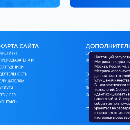
КАРТА САЙТА
ДОПОЛНИТЕЛ
ИНСТИТУТ
САЙТ МИНИСТЕРСТВА
Настоящий ресурс и
ПРЕПОДАВАТЕЛИ И
ПРОСВЕЩЕНИЯ РФ
Метрика, предостав
Москва, Россия, ул. 
СОТРУДНИКИ
Метрика использует 
ДЕЯТЕЛЬНОСТЬ
САЙТ МИНИСТЕРСТВА
данных посетителей
улучшения качества
СЛУШАТЕЛЯМ
ОБРАЗОВАНИЯ И НАУКИ 
Вы автоматически с
УСЛУГИ
ПОЛИТИКА
технологий. Собран
идентифицировать в
ЕГЭ / ОГЭ
КОНФИДЕНЦИАЛЬНОСТ
нашего сайта. Инфор
КОНТАКТЫ
собранная при помощ
храниться на сервер
СТАРЫЙ САЙТ
отказаться от испол
настройки в браузер