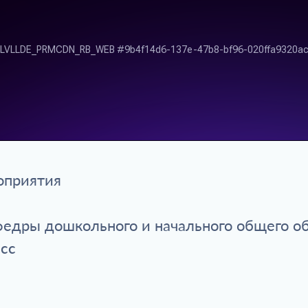
оприятия
афедры дошкольного и начального общего 
асс