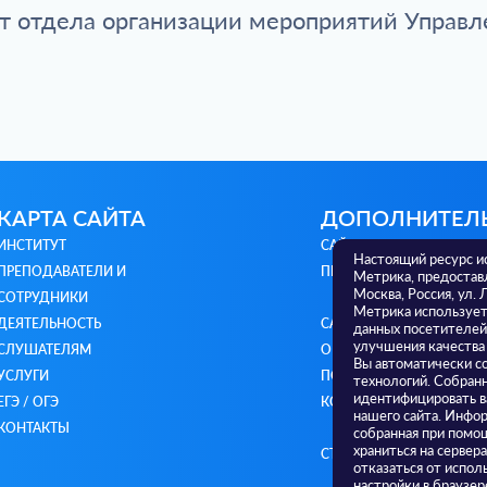
т отдела организации мероприятий Управл
КАРТА САЙТА
ДОПОЛНИТЕЛ
ИНСТИТУТ
САЙТ МИНИСТЕРСТВА
Настоящий ресурс и
ПРЕПОДАВАТЕЛИ И
ПРОСВЕЩЕНИЯ РФ
Метрика, предостав
Москва, Россия, ул. 
СОТРУДНИКИ
Метрика использует 
ДЕЯТЕЛЬНОСТЬ
САЙТ МИНИСТЕРСТВА
данных посетителей
улучшения качества
СЛУШАТЕЛЯМ
ОБРАЗОВАНИЯ И НАУКИ 
Вы автоматически с
УСЛУГИ
ПОЛИТИКА
технологий. Собран
идентифицировать в
ЕГЭ / ОГЭ
КОНФИДЕНЦИАЛЬНОСТ
нашего сайта. Инфор
КОНТАКТЫ
собранная при помощ
храниться на сервер
СТАРЫЙ САЙТ
отказаться от испол
настройки в браузер