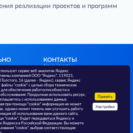
ения реализации проектов и программ
ЬНО
КОНТАКТЫ
Адреса / телефоны
спользует сервис веб-аналитик Яндекс
г. Тюмень, ул. Советская 56,
ляемы компанией ООО "Яндекс", 119021,
625000; +7 3452 582 036
Л.Толстого, 16 (далее - Яндекс), сервис Яндекс
г. Тюмень, ул. Малыгина, 73,
файлы "cookie" с целью сбора технических
625000; +7 3452 393 174
 для обеспечения работоспособности и
г. Тюмень, ул. Ленина, 69А, 625000;
 обслуживания. Продолжая использовать ресурс,
РФ
Принять
+7 3452 638 116
оглашаетесь с использованием данных
ная при помощи "cookie" информация не может
Настройки
ас, однако может помочь нам улучшить работу
И
мация об использовании вами данного сайта,
и "cookie", будет передаваться Яндексу и
ах Яндекса в Российской Федерации. Вы можете
ьзования "cookie", выбрав соответствующие
е.