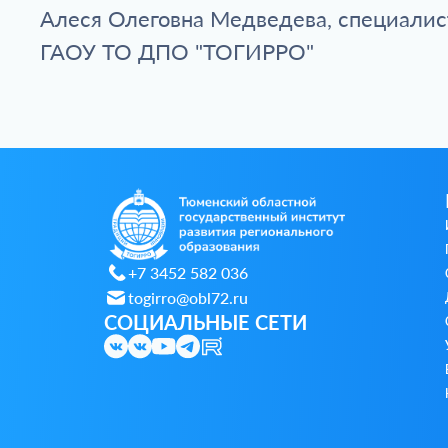
Алеся Олеговна Медведева, специалис
ГАОУ ТО ДПО "ТОГИРРО"
+7 3452 582 036
togirro@obl72.ru
СОЦИАЛЬНЫЕ СЕТИ