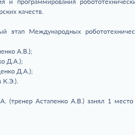
ия и программирования робототехническ
рских качеств.
ый этап Международных робототехничес
енко А.В.);
о Д.А.);
енко Д.А.);
К.Э.).
А. (тренер Астапенко А.В.) занял 1 мес