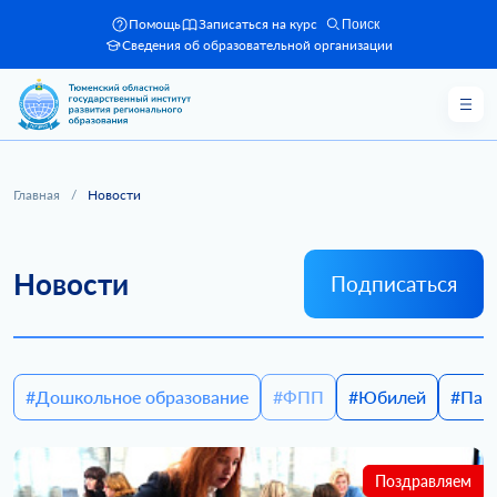
Помощь
Записаться на курс
Поиск
Сведения об образовательной организации
Главная
/
Новости
Новости
Подписаться
#Дошкольное образование
#ФПП
#Юбилей
#Пам
Поздравляем