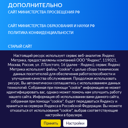
ДОПОЛНИТЕЛЬНО
САЙТ МИНИСТЕРСТВА ПРОСВЕЩЕНИЯ РФ
САЙТ МИНИСТЕРСТВА ОБРАЗОВАНИЯ И НАУКИ РФ
ПОЛИТИКА КОНФИДЕНЦИАЛЬНОСТИ
СТАРЫЙ САЙТ
Настоящий ресурс использует сервис веб-аналитик Яндекс
Метрика, предоставляемы компанией ООО "Яндекс", 119021,
КОНТАКТЫ
Москва, Россия, ул. Л.Толстого, 16 (далее - Яндекс), сервис Яндекс
Метрика использует файлы "cookie" с целью сбора технических
Адреса / телефоны
данных посетителей для обеспечения работоспособности и
г. Тюмень, ул. Советская 56, 625000; +7 3452 582 036
улучшения качества обслуживания. Продолжая использовать
г. Тюмень, ул. Малыгина, 73, 625000; +7 3452 393 174
ресурс, Вы автоматически соглашаетесь с использованием данных
г. Тюмень, ул. Ленина, 69А, 625000; +7 3452 638 116
технологий. Собранная при помощи "cookie" информация не может
идентифицировать вас, однако может помочь нам улучшить работу
нашего сайта. Информация об использовании вами данного сайта,
собранная при помощи "cookie", будет передаваться Яндексу и
храниться на серверах Яндекса в Российской Федерации. Вы можете
отказаться от использования "cookie", выбрав соответствующие
настройки в браузере.
Все права защищены © ТОГИРРО 2026
Принять
Настройки