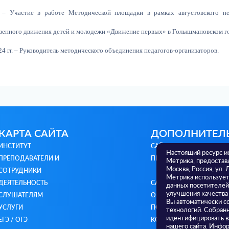
 – Участие в работе Методической площадки в рамках августовского пе
венного движения детей и молодежи «Движение первых» в Голышмановском го
24 гг. – Руководитель методического объединения педагогов-организаторов.
КАРТА САЙТА
ДОПОЛНИТЕЛ
ИНСТИТУТ
САЙТ МИНИСТЕРСТВА
Настоящий ресурс и
ПРЕПОДАВАТЕЛИ И
ПРОСВЕЩЕНИЯ РФ
Метрика, предостав
Москва, Россия, ул. 
СОТРУДНИКИ
Метрика использует 
ДЕЯТЕЛЬНОСТЬ
САЙТ МИНИСТЕРСТВА
данных посетителей
улучшения качества
СЛУШАТЕЛЯМ
ОБРАЗОВАНИЯ И НАУКИ 
Вы автоматически с
УСЛУГИ
ПОЛИТИКА
технологий. Собран
идентифицировать в
ЕГЭ / ОГЭ
КОНФИДЕНЦИАЛЬНОСТ
нашего сайта. Инфор