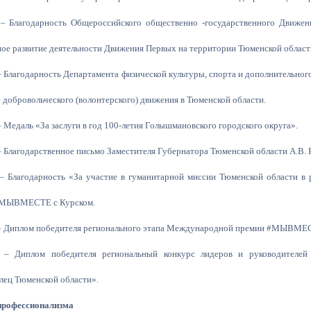
 – Благодарность Общероссийского общественно -государственного Движе
ое развитие деятельности Движения Первых на территории Тюменской област
– Благодарность Департамента физической культуры, спорта и дополнительног
е добровольческого (волонтерского) движения в Тюменской области.
– Медаль «За заслуги в год 100-летия Голышмановского городского округа».
– Благодарственное письмо Заместителя Губернатора Тюменской области А.В. 
 – Благодарность «За участие в гуманитарной миссии Тюменской области в
#МЫВМЕСТЕ с Курском.
 – Диплом победителя регионального этапа Международной премии #МЫВМЕ
 – Диплом победителя региональный конкурс лидеров и руководителей 
лец Тюменской области».
профессионализма