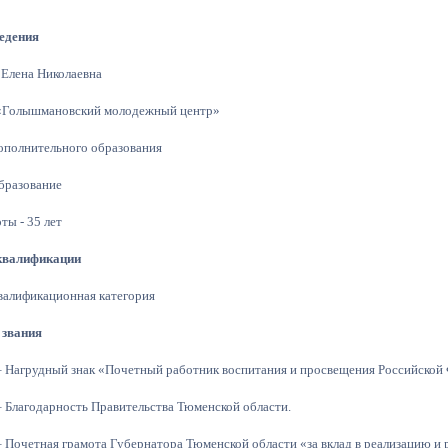
едения
Елена Николаевна
Голышмановский молодежный центр»
ополнительного образования
бразование
ты - 35 лет
квалификации
валификационная категория
 звания
– Нагрудный знак «Почетный работник воспитания и просвещения Российской
– Благодарность Правительства Тюменской области.
– Почетная грамота Губернатора Тюменской области «за вклад в реализацию и