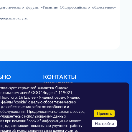
дагогического форума «Развитие Общероссийского общественно-
родском округе.
ЬНО
КОНТАКТЫ
Адреса / телефоны
спользует сервис веб-аналитик Яндекс
г. Тюмень, ул. Советская 56,
ляемы компанией ООО "Яндекс", 119021,
625000; +7 3452 582 036
Л.Толстого, 16 (далее - Яндекс), сервис Яндекс
г. Тюмень, ул. Малыгина, 73,
файлы "cookie" с целью сбора технических
625000; +7 3452 393 174
 для обеспечения работоспособности и
г. Тюмень, ул. Ленина, 69А, 625000;
 обслуживания. Продолжая использовать ресурс,
РФ
Принять
+7 3452 638 116
оглашаетесь с использованием данных
ная при помощи "cookie" информация не может
Настройки
ас, однако может помочь нам улучшить работу
И
мация об использовании вами данного сайта,