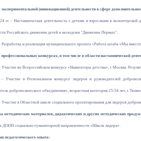
 экспериментальной (инновационной) деятельности в сфере дополнительного
24 гг. – Наставническая деятельность с детьми и взрослыми в волонтерской 
сти Российского движения детей и молодежи "Движение Первых".
– Разработка и реализация муниципального проекта «Работа штаба «Мы вмест
 профессиональных конкурсах, в том числе в области наставнической деят
– Участие во Всероссийском конкурсе «Навигаторы детства», г. Москва. Резуль
 – Участие в Региональном конкурсе лидеров и руководителей добровол
тель добровольческого объединения», возрастная категория 25-54 лет, г. Тюмен
– Участие в Областной школе социального проектирования для лидеров добров
а методических материалов, дидактических и других методических продук
а ДООП социально-гуманитарной направленности «Школа лидера».
ия педагогического опыта: