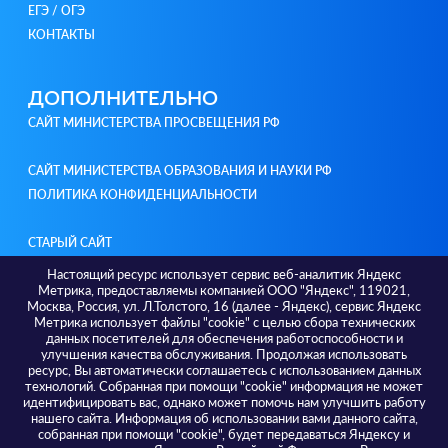
ЕГЭ / ОГЭ
КОНТАКТЫ
ДОПОЛНИТЕЛЬНО
САЙТ МИНИСТЕРСТВА ПРОСВЕЩЕНИЯ РФ
САЙТ МИНИСТЕРСТВА ОБРАЗОВАНИЯ И НАУКИ РФ
ПОЛИТИКА КОНФИДЕНЦИАЛЬНОСТИ
СТАРЫЙ САЙТ
Настоящий ресурс использует сервис веб-аналитик Яндекс
Метрика, предоставляемы компанией ООО "Яндекс", 119021,
КОНТАКТЫ
Москва, Россия, ул. Л.Толстого, 16 (далее - Яндекс), сервис Яндекс
Метрика использует файлы "cookie" с целью сбора технических
Адреса / телефоны
данных посетителей для обеспечения работоспособности и
г. Тюмень, ул. Советская 56, 625000; +7 3452 582 036
улучшения качества обслуживания. Продолжая использовать
г. Тюмень, ул. Малыгина, 73, 625000; +7 3452 393 174
ресурс, Вы автоматически соглашаетесь с использованием данных
г. Тюмень, ул. Ленина, 69А, 625000; +7 3452 638 116
технологий. Собранная при помощи "cookie" информация не может
идентифицировать вас, однако может помочь нам улучшить работу
нашего сайта. Информация об использовании вами данного сайта,
собранная при помощи "cookie", будет передаваться Яндексу и